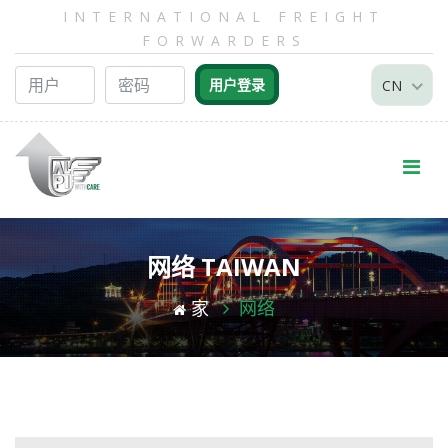
INTERNATIONAL FREIGHT
FORWARDERS
CN
网络 TAIWAN
家
网络