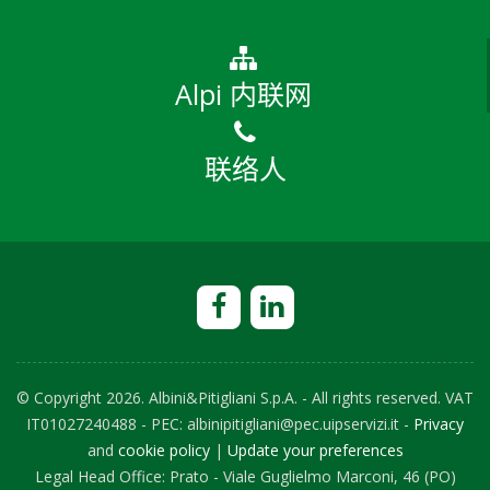
Alpi 内联网
联络人
© Copyright
2026. Albini&Pitigliani S.p.A. - All rights reserved. VAT
IT01027240488 - PEC: albinipitigliani@pec.uipservizi.it -
Privacy
and
cookie policy
|
Update your preferences
Legal Head Office: Prato - Viale Guglielmo Marconi, 46 (PO)