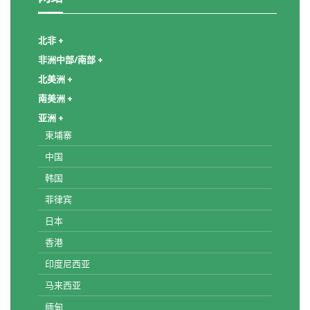
北非 +
非洲中部/南部 +
北美洲 +
南美洲 +
亚洲 +
柬埔寨
中国
韩国
菲律宾
日本
香港
印度尼西亚
马来西亚
缅甸