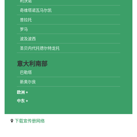
利沃诺
奇维塔诺瓦马尔凯
普拉托
罗马
波及波西
圣贝内代托德尔特龙托
意大利南部
巴勒塔
新奥尔良
欧洲 +
中东 +
下载宣传册网络