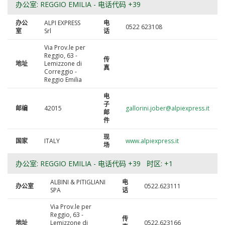
办公室: REGGIO EMILIA - 电话代码 +39
办公
ALPI EXPRESS
电
0522 623108
室
Srl
话
Via Prov.le per
Reggio, 63 -
传
地址
Lemizzone di
真
Correggio -
Reggio Emilia
电
子
邮编
42015
gallorini.jober@alpiexpress.it
邮
件
现
国家
ITALY
www.alpiexpress.it
场
办公室: REGGIO EMILIA - 电话代码 +39 时区: +1
ALBINI & PITIGLIANI
电
办公室
0522.623111
SPA
话
Via Prov.le per
Reggio, 63 -
传
地址
Lemizzone di
0522.623166