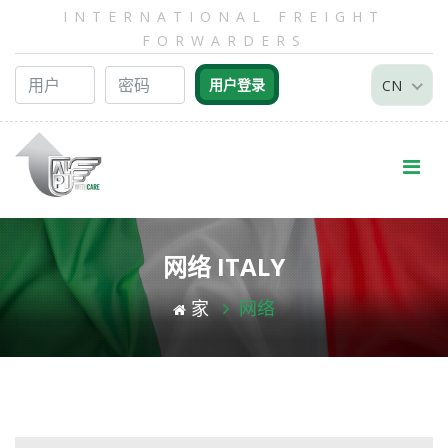
INTERNATIONAL FREIGHT
FORWARDERS
CN
网络 ITALY
家
网络