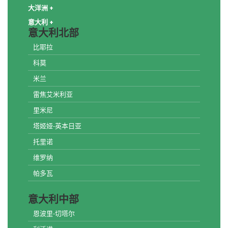
大洋洲 +
意大利 +
意大利北部
比耶拉
科莫
米兰
雷焦艾米利亚
里米尼
塔姬娅-英本日亚
托里诺
维罗纳
帕多瓦
意大利中部
恩波里-切塔尔