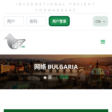
INTERNATIONAL FREIGHT
FORWARDERS
CN
网络 BULGARIA
家
网络