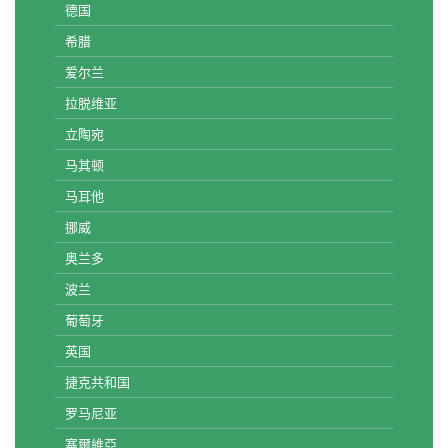
德国
希腊
爱尔兰
拉脱维亚
立陶宛
马其顿
马耳他
挪威
奥兰多
波兰
葡萄牙
英国
捷克共和国
罗马尼亚
塞爾維亞