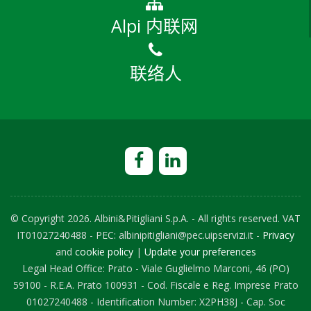
Alpi 内联网
联络人
© Copyright
2026. Albini&Pitigliani S.p.A. - All rights reserved. VAT
IT01027240488 - PEC: albinipitigliani@pec.uipservizi.it -
Privacy
and
cookie policy
|
Update your preferences
Legal Head Office: Prato - Viale Guglielmo Marconi, 46 (PO)
59100 - R.E.A. Prato 100931 - Cod. Fiscale e Reg. Imprese Prato
01027240488 - Identification Number: X2PH38J - Cap. Soc