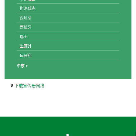
斯洛伐克
西班牙
西班牙
瑞士
土耳其
匈牙利
中东 +
下载宣传册网络