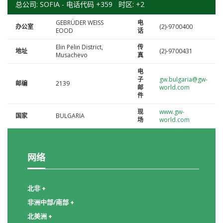
总公司: SOFIA - 电话代码 +359 时区: +2
GEBRÜDER WEISS
电
办公室
(2)-9700400
EOOD
话
Elin Pelin District,
传
地址
(2)-9700431
Musachevo
真
电
子
gw.bulgaria@gw-
邮编
2139
邮
world.com
件
现
www.gw-
国家
BULGARIA
场
world.com
网络
北非 +
非洲中部/南部 +
北美洲 +