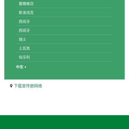
塞爾維亞
斯洛伐克
西班牙
西班牙
瑞士
土耳其
匈牙利
中东 +
下载宣传册网络