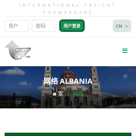
INTERNATIONAL FREIGHT
FORWARDERS
CN
网络 ALBANIA
家
网络