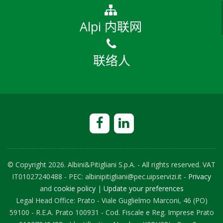
Alpi 内联网
联络人
© Copyright
2026. Albini&Pitigliani S.p.A. - All rights reserved. VAT
IT01027240488 - PEC: albinipitigliani@pec.uipservizi.it -
Privacy
and
cookie policy
|
Update your preferences
Legal Head Office: Prato - Viale Guglielmo Marconi, 46 (PO)
59100 - R.E.A. Prato 100931 - Cod. Fiscale e Reg. Imprese Prato