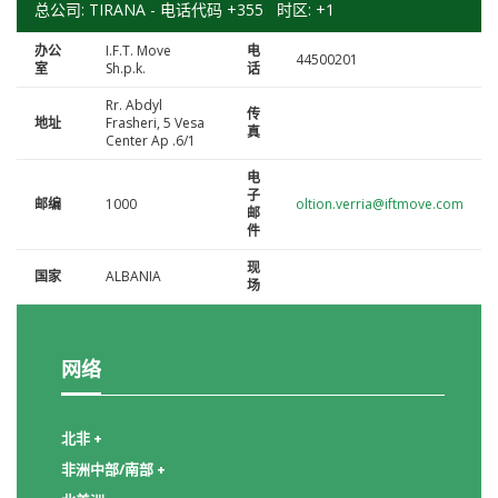
总公司: TIRANA - 电话代码 +355 时区: +1
办公
I.F.T. Move
电
44500201
室
Sh.p.k.
话
Rr. Abdyl
传
地址
Frasheri, 5 Vesa
真
Center Ap .6/1
电
子
邮编
1000
oltion.verria@iftmove.com
邮
件
现
国家
ALBANIA
场
网络
北非 +
非洲中部/南部 +