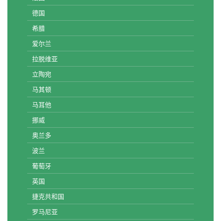
德国
希腊
爱尔兰
拉脱维亚
立陶宛
马其顿
马耳他
挪威
奥兰多
波兰
葡萄牙
英国
捷克共和国
罗马尼亚